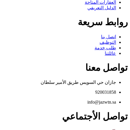
العقارات المتاحة
الدليل التعريفي
روابط سريعة
اتصل بنا
التوظيف
طلب خدمة
عائلتنا
تواصل معنا
جازان حي السويس طريق الأمير سلطان
920031858
info@jazwtn.sa
تواصل الأجتماعي