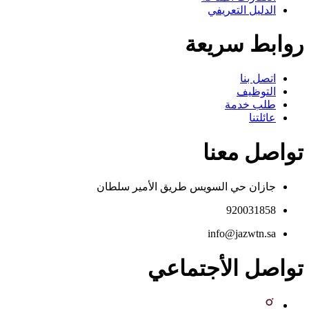
الدليل التعريفي
روابط سريعة
اتصل بنا
التوظيف
طلب خدمة
عائلتنا
تواصل معنا
جازان حي السويس طريق الأمير سلطان
920031858
info@jazwtn.sa
تواصل الأجتماعي