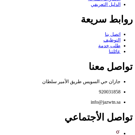
الدليل التعريفي
روابط سريعة
اتصل بنا
التوظيف
طلب خدمة
عائلتنا
تواصل معنا
جازان حي السويس طريق الأمير سلطان
920031858
info@jazwtn.sa
تواصل الأجتماعي