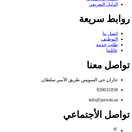
الدليل التعريفي
روابط سريعة
اتصل بنا
التوظيف
طلب خدمة
عائلتنا
تواصل معنا
جازان حي السويس طريق الأمير سلطان
920031858
info@jazwtn.sa
تواصل الأجتماعي