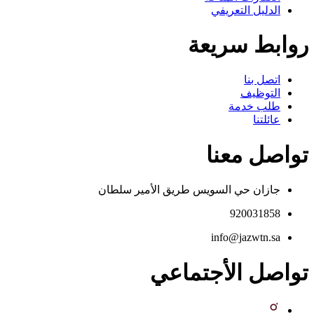
الدليل التعريفي
روابط سريعة
اتصل بنا
التوظيف
طلب خدمة
عائلتنا
تواصل معنا
جازان حي السويس طريق الأمير سلطان
920031858
info@jazwtn.sa
تواصل الأجتماعي