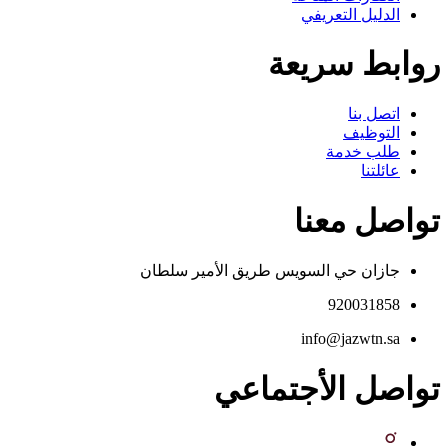
الدليل التعريفي
روابط سريعة
اتصل بنا
التوظيف
طلب خدمة
عائلتنا
تواصل معنا
جازان حي السويس طريق الأمير سلطان
920031858
info@jazwtn.sa
تواصل الأجتماعي