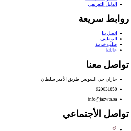
الدليل التعريفي
روابط سريعة
اتصل بنا
التوظيف
طلب خدمة
عائلتنا
تواصل معنا
جازان حي السويس طريق الأمير سلطان
920031858
info@jazwtn.sa
تواصل الأجتماعي