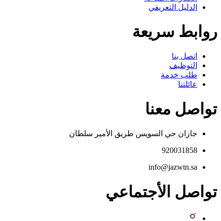
الدليل التعريفي
روابط سريعة
اتصل بنا
التوظيف
طلب خدمة
عائلتنا
تواصل معنا
جازان حي السويس طريق الأمير سلطان
920031858
info@jazwtn.sa
تواصل الأجتماعي