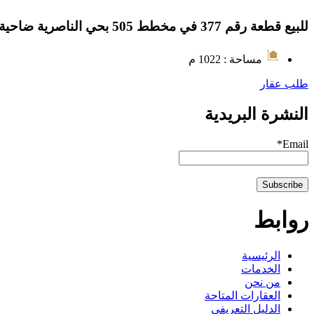
للبيع قطعة رقم 377 في مخطط 505 بحي الناصرية ضاحية الملك عبدالله بمدينة جيزان
مساحة : 1022 م
طلب عقار
النشرة البريدية
Email*
روابط
الرئيسية
الخدمات
من نحن
العقارات المتاحة
الدليل التعريفي