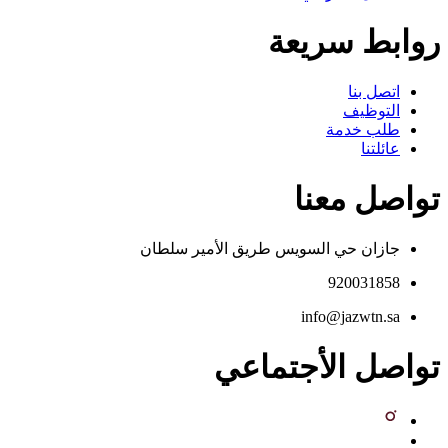
روابط سريعة
اتصل بنا
التوظيف
طلب خدمة
عائلتنا
تواصل معنا
جازان حي السويس طريق الأمير سلطان
920031858
info@jazwtn.sa
تواصل الأجتماعي