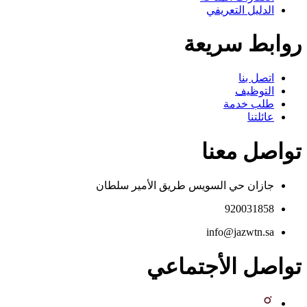
الدليل التعريفي
روابط سريعة
اتصل بنا
التوظيف
طلب خدمة
عائلتنا
تواصل معنا
جازان حي السويس طريق الأمير سلطان
920031858
info@jazwtn.sa
تواصل الأجتماعي