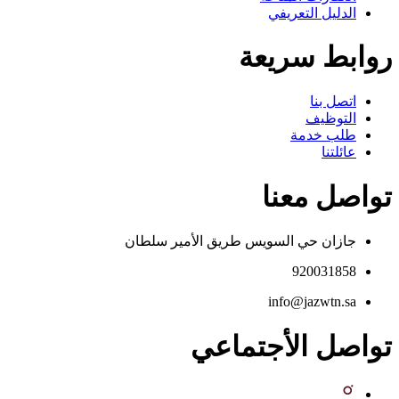
الدليل التعريفي
روابط سريعة
اتصل بنا
التوظيف
طلب خدمة
عائلتنا
تواصل معنا
جازان حي السويس طريق الأمير سلطان
920031858
info@jazwtn.sa
تواصل الأجتماعي