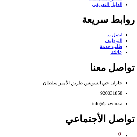
الدليل التعريفي
روابط سريعة
اتصل بنا
التوظيف
طلب خدمة
عائلتنا
تواصل معنا
جازان حي السويس طريق الأمير سلطان
920031858
info@jazwtn.sa
تواصل الأجتماعي