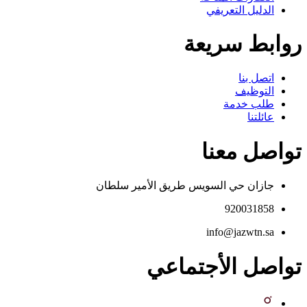
الدليل التعريفي
روابط سريعة
اتصل بنا
التوظيف
طلب خدمة
عائلتنا
تواصل معنا
جازان حي السويس طريق الأمير سلطان
920031858
info@jazwtn.sa
تواصل الأجتماعي