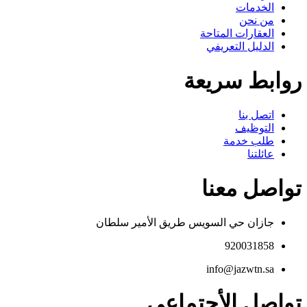
الخدمات
من نحن
العقارات المتاحة
الدليل التعريفي
روابط سريعة
اتصل بنا
التوظيف
طلب خدمة
عائلتنا
تواصل معنا
جازان حي السويس طريق الأمير سلطان
920031858
info@jazwtn.sa
تواصل الأجتماعي